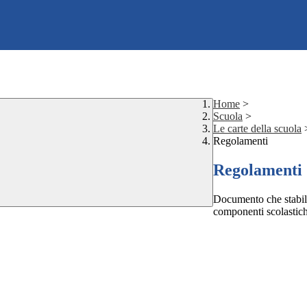
Home
>
Scuola
>
Le carte della scuola
Regolamenti
Regolamenti
Documento che stabilisc
componenti scolastich