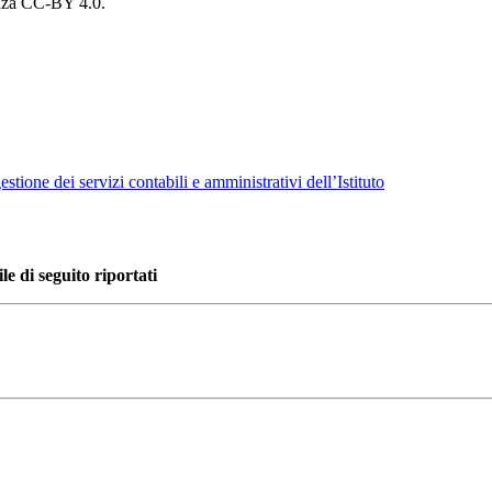
cenza CC-BY 4.0.
tione dei servizi contabili e amministrativi dell’Istituto
ile di seguito riportati