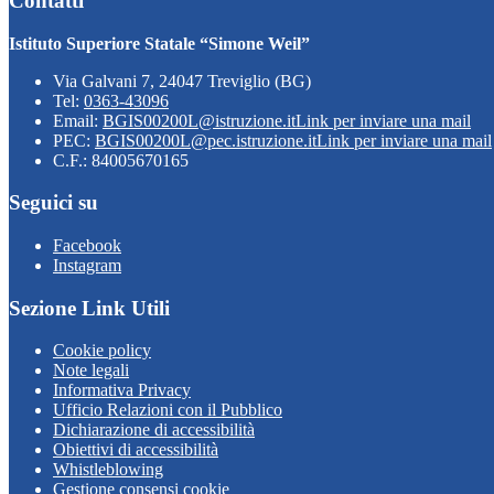
Contatti
Istituto Superiore Statale “Simone Weil”
Via Galvani 7, 24047 Treviglio (BG)
Tel:
0363-43096
Email:
BGIS00200L@istruzione.it
Link per inviare una mail
PEC:
BGIS00200L@pec.istruzione.it
Link per inviare una mail
C.F.: 84005670165
Seguici su
Facebook
Instagram
Sezione Link Utili
Cookie policy
Note legali
Informativa Privacy
Ufficio Relazioni con il Pubblico
Dichiarazione di accessibilità
Obiettivi di accessibilità
Whistleblowing
Gestione consensi cookie