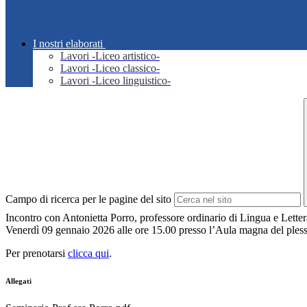
I nostri elaborati
Lavori -Liceo artistico-
Lavori -Liceo classico-
Lavori -Liceo linguistico-
Campo di ricerca per le pagine del sito
Incontro con Antonietta Porro, professore ordinario di Lingua e Letterat
Venerdì 09 gennaio 2026 alle ore 15.00 presso l’Aula magna del pl
Per prenotarsi
clicca qui
.
Allegati