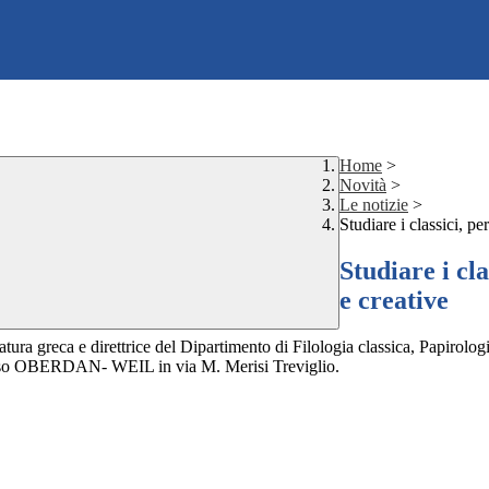
Home
>
Novità
>
Le notizie
>
Studiare i classici, p
Studiare i cl
e creative
ura greca e direttrice del Dipartimento di Filologia classica, Papirologi
esso OBERDAN- WEIL in via M. Merisi Treviglio.