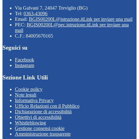
Via Galvani 7, 24047 Treviglio (BG)
Tel:
0363-43096
Email:
BGIS00200L@istruzione.it
Link per inviare una mail
PEC:
BGIS00200L@pec.istruzione.it
Link per inviare una
mail
C.F.: 84005670165
Seguici su
Facebook
Instagram
Sezione Link Utili
Cookie policy
Note legali
Informativa Privacy
Ufficio Relazioni con il Pubblico
Dichiarazione di accessibilità
Obiettivi di accessibilità
Whistleblowing
Gestione consensi cookie
Amministrazione trasparente