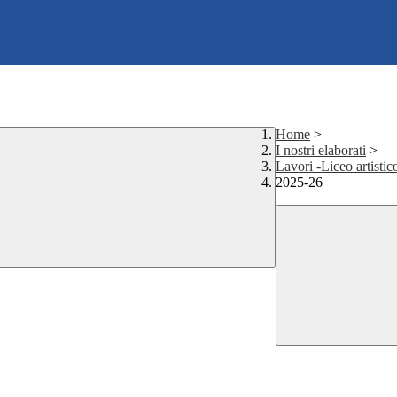
Home
>
I nostri elaborati
>
Lavori -Liceo artistic
2025-26