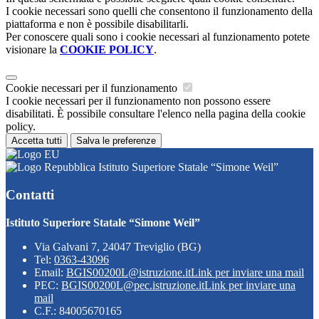
I cookie necessari sono quelli che consentono il funzionamento della
piattaforma e non è possibile disabilitarli.
Per conoscere quali sono i cookie necessari al funzionamento potete
visionare la
COOKIE POLICY
.
Cookie necessari per il funzionamento
I cookie necessari per il funzionamento non possono essere
disabilitati. È possibile consultare l'elenco nella pagina della cookie
policy.
Accetta tutti
Salva le preferenze
Istituto Superiore Statale “Simone Weil”
Contatti
Istituto Superiore Statale “Simone Weil”
Via Galvani 7, 24047 Treviglio (BG)
Tel:
0363-43096
Email:
BGIS00200L@istruzione.it
Link per inviare una mail
PEC:
BGIS00200L@pec.istruzione.it
Link per inviare una
mail
C.F.: 84005670165