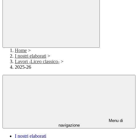
Home
>
I nostri elaborati
>
Lavori -Liceo classico-
>
2025-26
Menu di
navigazione
I nostri elaborati