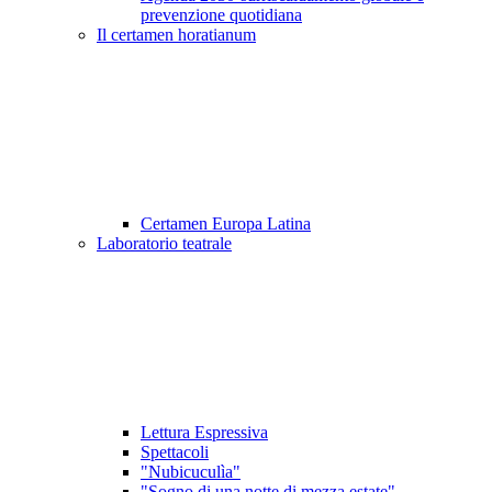
prevenzione quotidiana
Il certamen horatianum
Certamen Europa Latina
Laboratorio teatrale
Lettura Espressiva
Spettacoli
"Nubicuculìa"
"Sogno di una notte di mezza estate"