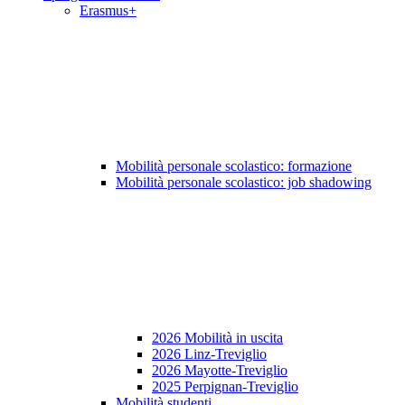
Erasmus+
Mobilità personale scolastico: formazione
Mobilità personale scolastico: job shadowing
2026 Mobilità in uscita
2026 Linz-Treviglio
2026 Mayotte-Treviglio
2025 Perpignan-Treviglio
Mobilità studenti