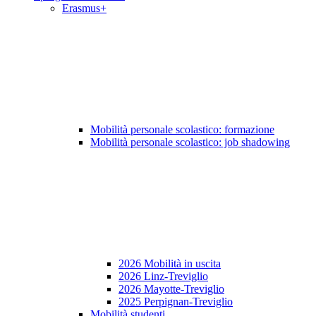
Erasmus+
Mobilità personale scolastico: formazione
Mobilità personale scolastico: job shadowing
2026 Mobilità in uscita
2026 Linz-Treviglio
2026 Mayotte-Treviglio
2025 Perpignan-Treviglio
Mobilità studenti