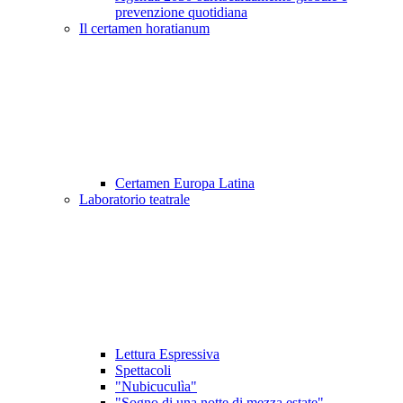
prevenzione quotidiana
Il certamen horatianum
Certamen Europa Latina
Laboratorio teatrale
Lettura Espressiva
Spettacoli
"Nubicuculìa"
"Sogno di una notte di mezza estate"