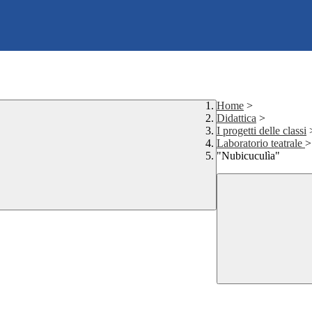
Home
>
Didattica
>
I progetti delle classi
Laboratorio teatrale
>
"Nubicuculìa"