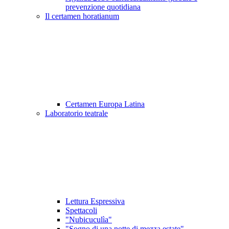
prevenzione quotidiana
Il certamen horatianum
Certamen Europa Latina
Laboratorio teatrale
Lettura Espressiva
Spettacoli
"Nubicuculìa"
"Sogno di una notte di mezza estate"