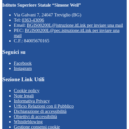
Istituto Superiore Statale “Simone Weil”
Via Galvani 7, 24047 Treviglio (BG)
Tel:
0363-43096
Email:
BGIS00200L@istruzione.it
Link per inviare una mail
PEC:
BGIS00200L@pec.istruzione.it
Link per inviare una
mail
C.F.: 84005670165
Seguici su
Facebook
Instagram
Sezione Link Utili
Cookie policy
Note legali
Informativa Privacy
Ufficio Relazioni con il Pubblico
Dichiarazione di accessibilità
Obiettivi di accessibilità
Whistleblowing
Gestione consensi cookie