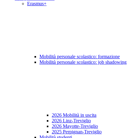
Erasmus+
Mobilità personale scolastico: formazione
Mobilità personale scolastico: job shadowing
2026 Mobilità in uscita
2026 Linz-Treviglio
2026 Mayotte-Treviglio
2025 Perpignan-Treviglio
Mobilità studenti