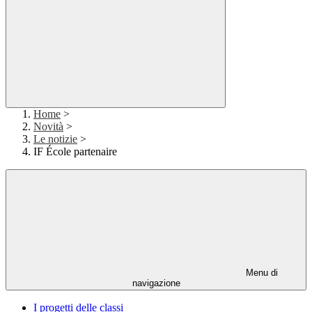
Home
>
Novità
>
Le notizie
>
IF École partenaire
Menu di
navigazione
I progetti delle classi