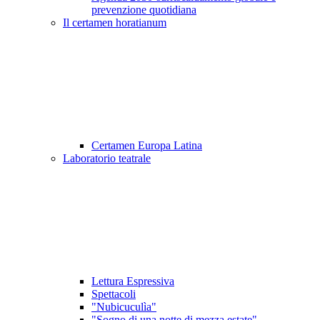
prevenzione quotidiana
Il certamen horatianum
Certamen Europa Latina
Laboratorio teatrale
Lettura Espressiva
Spettacoli
"Nubicuculìa"
"Sogno di una notte di mezza estate"