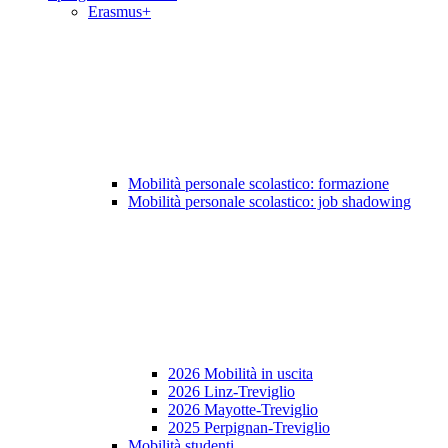
Erasmus+
Mobilità personale scolastico: formazione
Mobilità personale scolastico: job shadowing
2026 Mobilità in uscita
2026 Linz-Treviglio
2026 Mayotte-Treviglio
2025 Perpignan-Treviglio
Mobilità studenti