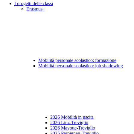
I progetti delle classi
Erasmus+
Mobilità personale scolastico: formazione
Mobilità personale scolastico: job shadowing
2026 Mobilità in uscita
2026 Linz-Treviglio
2026 Mayotte-Treviglio
2025 Perpignan-Treviglio