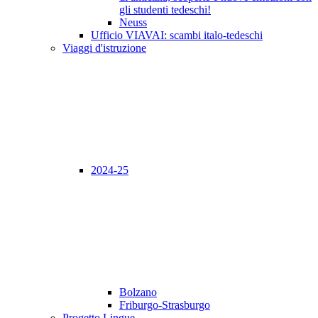
gli studenti tedeschi!
Neuss
Ufficio VIAVAI: scambi italo-tedeschi
Viaggi d'istruzione
2024-25
Bolzano
Friburgo-Strasburgo
Progetto Lingue