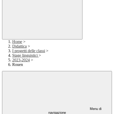
Home
>
Didattica
>
I progetti delle classi
>
Stage linguistici
>
2023-2024
>
Rouen
Menu di
navigazione