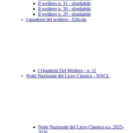
Il weiliero n. 31 - sfogliabile
Il weiliero n. 30 - sfogliabile
Il weiliero n. 29 - sfogliabile
I quaderni del weiliero - Edicola
I Quaderni Del Weiliero - n. 11
Notte Nazionale del Liceo Classico - NNCL
Notte Nazionale del Liceo Classico a.s. 2025-
2026