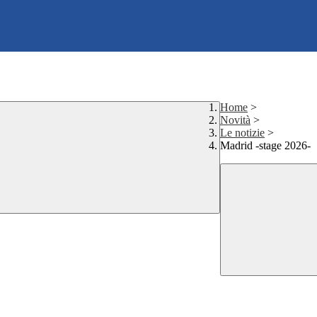
Home
>
Novità
>
Le notizie
>
Madrid -stage 2026-