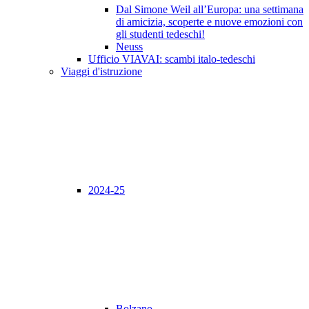
Dal Simone Weil all’Europa: una settimana
di amicizia, scoperte e nuove emozioni con
gli studenti tedeschi!
Neuss
Ufficio VIAVAI: scambi italo-tedeschi
Viaggi d'istruzione
2024-25
Bolzano