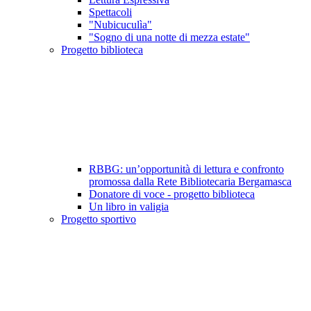
Spettacoli
"Nubicuculìa"
"Sogno di una notte di mezza estate"
Progetto biblioteca
RBBG: un’opportunità di lettura e confronto
promossa dalla Rete Bibliotecaria Bergamasca
Donatore di voce - progetto biblioteca
Un libro in valigia
Progetto sportivo