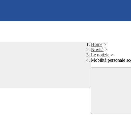
Home
>
Novità
>
Le notizie
>
Mobilità personale sc