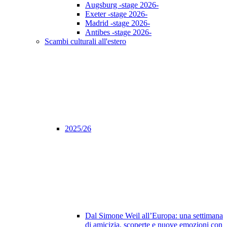
Augsburg -stage 2026-
Exeter -stage 2026-
Madrid -stage 2026-
Antibes -stage 2026-
Scambi culturali all'estero
2025/26
Dal Simone Weil all’Europa: una settimana
di amicizia, scoperte e nuove emozioni con