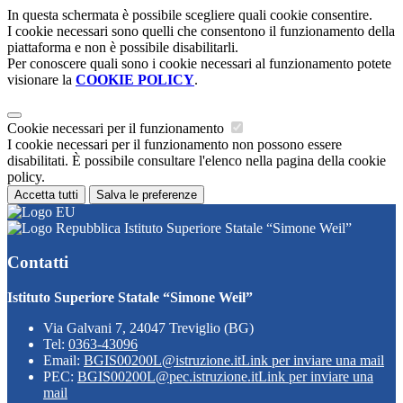
In questa schermata è possibile scegliere quali cookie consentire.
I cookie necessari sono quelli che consentono il funzionamento della
piattaforma e non è possibile disabilitarli.
Per conoscere quali sono i cookie necessari al funzionamento potete
visionare la
COOKIE POLICY
.
Cookie necessari per il funzionamento
I cookie necessari per il funzionamento non possono essere
disabilitati. È possibile consultare l'elenco nella pagina della cookie
policy.
Accetta tutti
Salva le preferenze
Istituto Superiore Statale “Simone Weil”
Contatti
Istituto Superiore Statale “Simone Weil”
Via Galvani 7, 24047 Treviglio (BG)
Tel:
0363-43096
Email:
BGIS00200L@istruzione.it
Link per inviare una mail
PEC:
BGIS00200L@pec.istruzione.it
Link per inviare una
mail