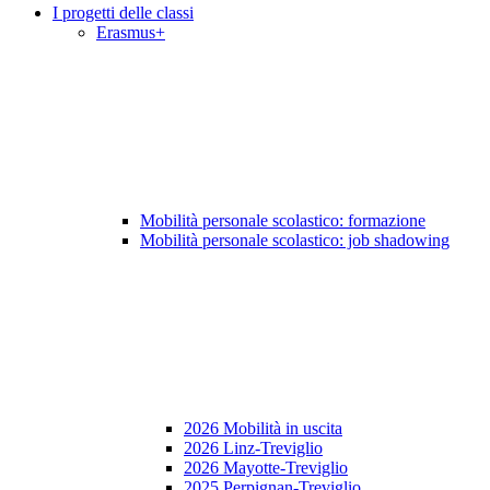
I progetti delle classi
Erasmus+
Mobilità personale scolastico: formazione
Mobilità personale scolastico: job shadowing
2026 Mobilità in uscita
2026 Linz-Treviglio
2026 Mayotte-Treviglio
2025 Perpignan-Treviglio