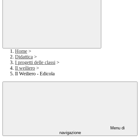
Home
>
Didattica
>
I progetti delle classi
>
Il weiliero
>
Il Weiliero - Edicola
Menu di
navigazione