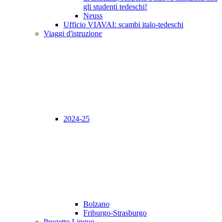
gli studenti tedeschi!
Neuss
Ufficio VIAVAI: scambi italo-tedeschi
Viaggi d'istruzione
2024-25
Bolzano
Friburgo-Strasburgo
Progetto Lingue