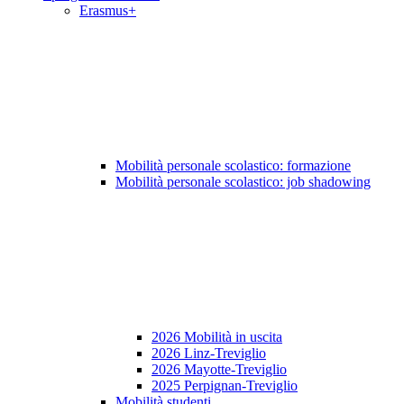
Erasmus+
Mobilità personale scolastico: formazione
Mobilità personale scolastico: job shadowing
2026 Mobilità in uscita
2026 Linz-Treviglio
2026 Mayotte-Treviglio
2025 Perpignan-Treviglio
Mobilità studenti