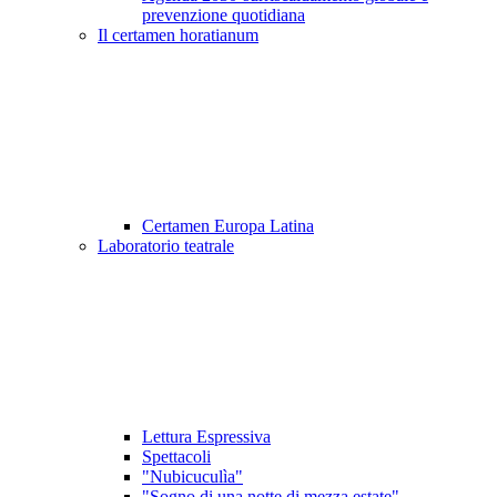
prevenzione quotidiana
Il certamen horatianum
Certamen Europa Latina
Laboratorio teatrale
Lettura Espressiva
Spettacoli
"Nubicuculìa"
"Sogno di una notte di mezza estate"