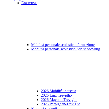
Erasmus+
Mobilità personale scolastico: formazione
Mobilità personale scolastico: job shadowing
2026 Mobilità in uscita
2026 Linz-Treviglio
2026 Mayotte-Treviglio
2025 Perpignan-Treviglio
Mobilità studenti