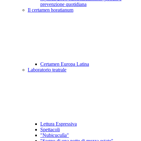
prevenzione quotidiana
Il certamen horatianum
Certamen Europa Latina
Laboratorio teatrale
Lettura Espressiva
Spettacoli
"Nubicuculìa"
"Sogno di una notte di mezza estate"