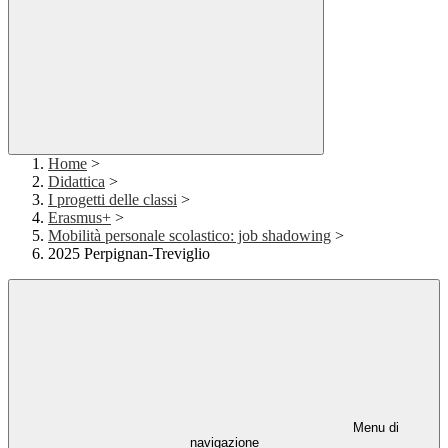
Home
>
Didattica
>
I progetti delle classi
>
Erasmus+
>
Mobilità personale scolastico: job shadowing
>
2025 Perpignan-Treviglio
Menu di
navigazione