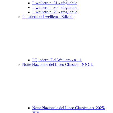
Il weiliero n. 31 - sfogliabile
Il weiliero n. 30 - sfogliabile
Il weiliero n. 29 - sfogliabile
I quaderni del weiliero - Edicola
I Quaderni Del Weiliero - n. 11
Notte Nazionale del Liceo Classico - NNCL
Notte Nazionale del Liceo Classico a.s. 2025-
2026