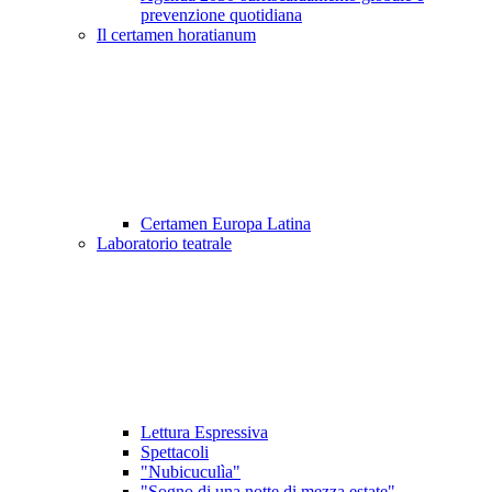
prevenzione quotidiana
Il certamen horatianum
Certamen Europa Latina
Laboratorio teatrale
Lettura Espressiva
Spettacoli
"Nubicuculìa"
"Sogno di una notte di mezza estate"