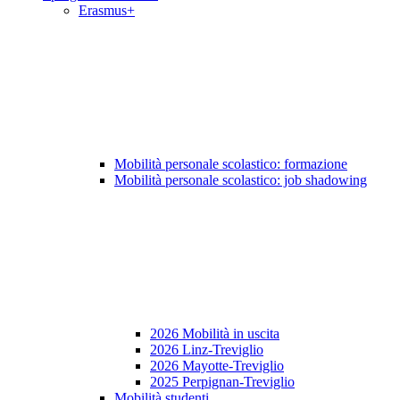
Erasmus+
Mobilità personale scolastico: formazione
Mobilità personale scolastico: job shadowing
2026 Mobilità in uscita
2026 Linz-Treviglio
2026 Mayotte-Treviglio
2025 Perpignan-Treviglio
Mobilità studenti